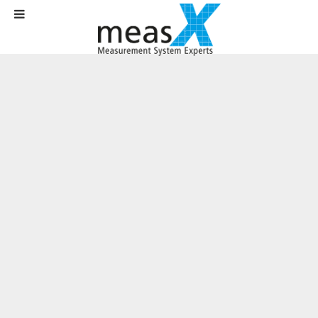
Startseite
Aktuelles
News
Neue Ausgabe des Kundenmagazins X-Press erschienen
Neue Ausgabe des Kundenmagazins X-
Press erschienen
Verfasst am
01. Mai 2019
.
Auf dem Weg zu Vision Zero: Eine weitere Reduzierung der
Verkehrstoten und insbesondere das EU-Ziel „Vision Zero“, wonach