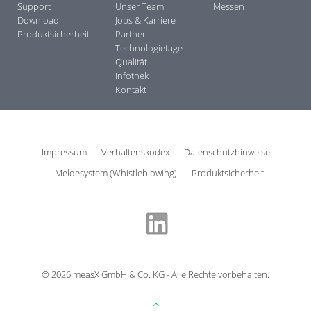
Support
Unser Team
Messen
Download
Jobs & Karriere
Produktsicherheit
Partner
Technologietage
Qualität
Infothek
Kontakt
Impressum
Verhaltenskodex
Datenschutzhinweise
Meldesystem (Whistleblowing)
Produktsicherheit
©
2026
measX GmbH & Co. KG - Alle Rechte vorbehalten.