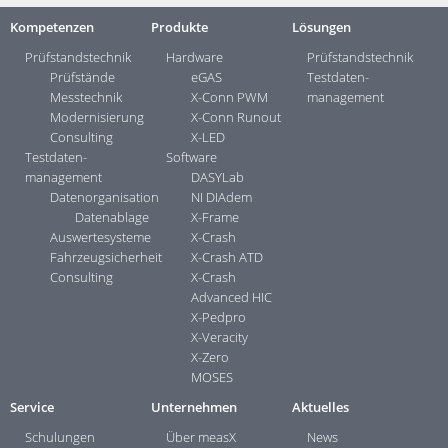
Kompetenzen
Produkte
Lösungen
Prüfstandstechnik
Hardware
Prüfstandstechnik
Prüfstände
eGAS
Testdaten­
Messtechnik
X-Conn PWM
management
Modernisierung
X-Conn Runout
Consulting
X-LED
Testdaten­
Software
management
DASYLab
Datenorganisation
NI DIAdem
Datenablage
X-Frame
Auswertesysteme
X-Crash
Fahrzeugsicherheit
X-Crash ATD
Consulting
X-Crash
Advanced HIC
X-Pedpro
X-Veracity
X-Zero
MOSES
Service
Unternehmen
Aktuelles
Schulungen
Über measX
News