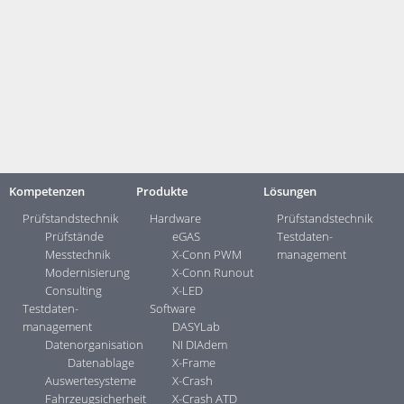
automation:
www.sl-automation.de
Meldung als Download:
PM20240807_DASYLab SPS-Edition Update S7-Module.zip
Kontakt:
Ihre Ansprechpartner ...>
Kompetenzen
Produkte
Lösungen
Prüfstandstechnik
Hardware
Prüfstandstechnik
Prüfstände
eGAS
Testdaten­
Messtechnik
X-Conn PWM
management
Modernisierung
X-Conn Runout
Consulting
X-LED
Testdaten­
Software
management
DASYLab
Datenorganisation
NI DIAdem
Datenablage
X-Frame
Auswertesysteme
X-Crash
Fahrzeugsicherheit
X-Crash ATD