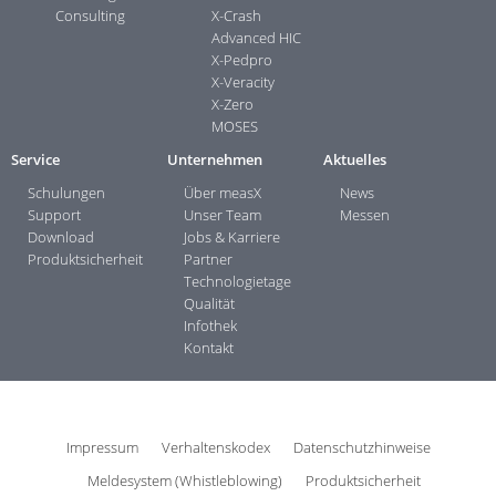
Consulting
X-Crash
Advanced HIC
X-Pedpro
X-Veracity
X-Zero
MOSES
Service
Unternehmen
Aktuelles
Schulungen
Über measX
News
Support
Unser Team
Messen
Download
Jobs & Karriere
Produktsicherheit
Partner
Technologietage
Qualität
Infothek
Kontakt
Impressum
Verhaltenskodex
Datenschutzhinweise
Meldesystem (Whistleblowing)
Produktsicherheit