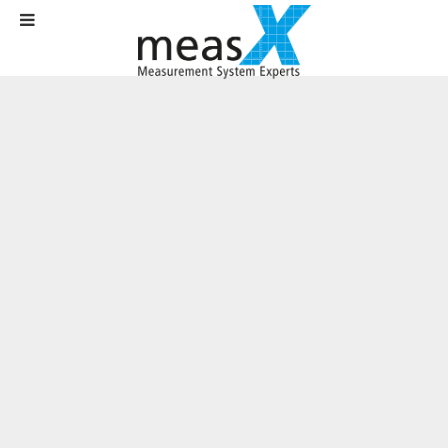
Startseite
Aktuelles
News
Treiber-Update: DASYLab SPS Edition unterstützt neuestes TIA Portal
Treiber-Update: DASYLab SPS Edition
unterstützt neuestes TIA Portal
Verfasst am
07. August 2024
.
Erweiterung für TIA Version 19 und aktuelle Firmware möglich für