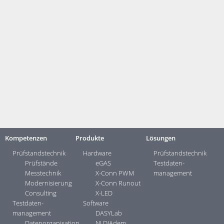
Mehr Infortionen zu DASYLab:
DASYLab - Easy-to-Use
Mehr Informationen zu Digilent:
About us
Mehr Informationen zu NI und Emerson:
Emerson Completes
Acquisition of NI, Advancing Global Automation Leadership
Meldung zum Download:
PM20231121.zip
Kontakt:
Ihre Ansprechpartner ...>
Kompetenzen
Produkte
Lösungen
Prüfstandstechnik
Hardware
Prüfstandstechnik
Prüfstände
eGAS
Testdaten­
Messtechnik
X-Conn PWM
management
Modernisierung
X-Conn Runout
Consulting
X-LED
Testdaten­
Software
management
DASYLab
Datenorganisation
NI DIAdem