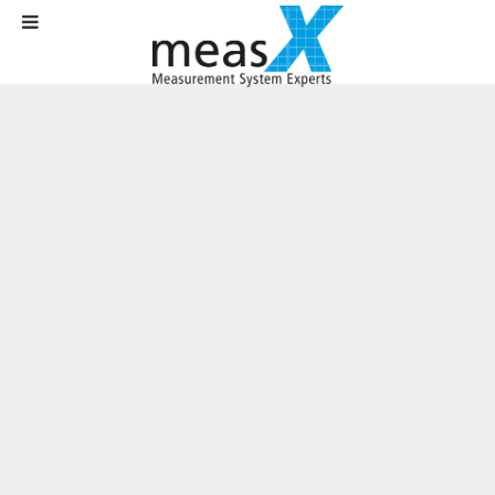
Startseite
Aktuelles
News
measX und NI/Digilent erneuern DASYLab-Kooperation in Entwicklung
und Vertrieb
measX und NI/Digilent erneuern
DASYLab-Kooperation in Entwicklung
und Vertrieb