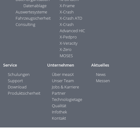
Datenablage
X-Frame
Auswertesysteme
X-Crash
Fahrzeugsicherheit
X-Crash ATD
Consulting
X-Crash
Advanced HIC
X-Pedpro
X-Veracity
X-Zero
MOSES
Service
Unternehmen
Aktuelles
Schulungen
Über measX
News
Support
Unser Team
Messen
Download
Jobs & Karriere
Produktsicherheit
Partner
Technologietage
Qualität
Infothek
Kontakt