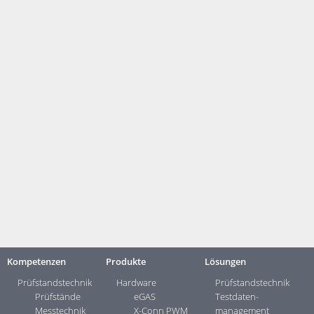
Kostengünstiges Update für ältere Versionen bis Ende 2019
Kunden, die ihr DASYLab in einer jährlichen Softwarewartung (SSP)
halten, schätzen den Zugriff auf die stets aktuelle Version von DASYLab
und den guten telefonischen Support von measX. Aktuell gibt es noch
die Möglichkeit, begrenzt bis Ende dieses Jahres, alte DASYLab-
Versionen (vor DASYLab 2016) durch Kauf eines zwei-Jahres SSPs auf
den aktuellen Stand zu bringen. Zögern Sie also nicht ein
Update
anzufragen
und von den günstigen Konditionen zu profitieren!
DASYLab Produktseite
DASYLab Forum
Kontakt:
Ihre Ansprechpartner ...>
Kompetenzen
Produkte
Lösungen
Prüfstandstechnik
Hardware
Prüfstandstechnik
Prüfstände
eGAS
Testdaten­
Messtechnik
X-Conn PWM
management