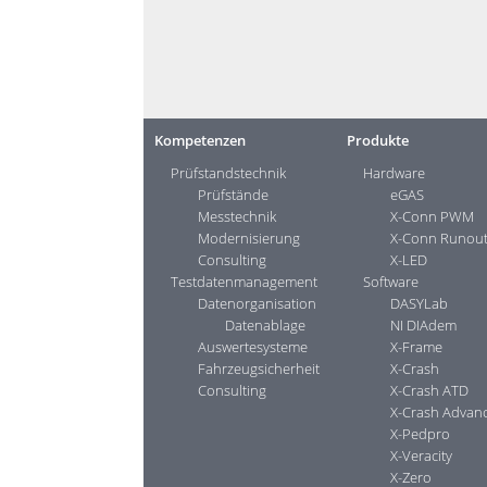
ADAS iiT Webse
Kompetenzen
Produkte
Prüfstandstechnik
Hardware
Prüfstände
eGAS
Messtechnik
X-Conn PWM
Modernisierung
X-Conn Runou
Consulting
X-LED
Testdaten­management
Software
Datenorganisation
DASYLab
Datenablage
NI DIAdem
Auswertesysteme
X-Frame
Fahrzeugsicherheit
X-Crash
Consulting
X-Crash ATD
X-Crash Advan
X-Pedpro
X-Veracity
X-Zero