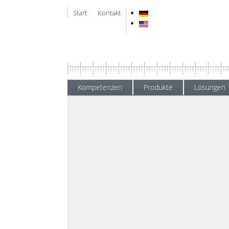
Start
Kontakt
Kompetenzen
Produkte
Lösungen
Aktuelles
Startseite
A
Erfolgre
News
Messen
Verfasst am
31. 
Wenn das kein
Gemeinsame M
der Fachwelt,
Instruments!
ADAS iiT
– Tes