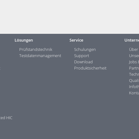
ite ...>
Lösungen
Service
Untern
Prüfstandstechnik
Schulungen
Über
Testdaten­management
Support
Unse
Download
Jobs 
t
Produktsicherheit
Partn
Techn
Quali
Infot
Konta
ced HIC