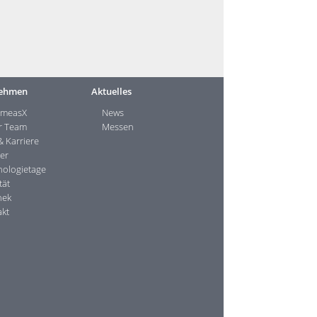
ehmen
Aktuelles
 measX
News
r Team
Messen
& Karriere
er
ologietage
tät
hek
kt