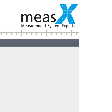
Kontakt:
Ihre Ansprechpartner ...>
iiT
Test“ war:
 Resonanz aus
ational
rnehmen Konrad