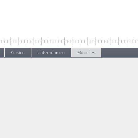
Service
Unternehmen
Aktuelles
ktuelles
News
Erfolgreiches erstes Jahr für die Kooperation ADAS iiT
iches erstes Jahr für die Kooperation ADAS 
Oktober 2018
.
 erfolgreiches erstes Jahr für die Kooperation „ADAS iiT – Innovation in 
esseauftritte in Europa, USA und China, eine außerordentlich positive
 erste laufende Projekte und der Technical Innovation Award 2018 von N
tlösungen für das autonome Fahren:
measX arbeitet hier eng mit den Unte