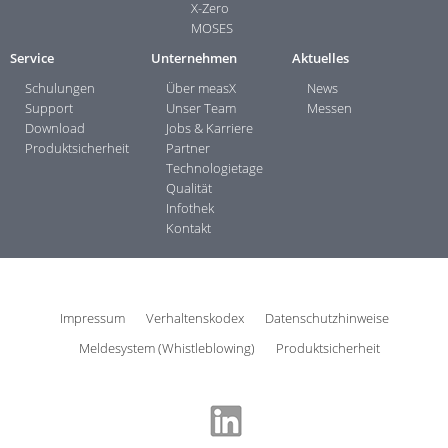
X-Zero
MOSES
Service
Unternehmen
Aktuelles
Schulungen
Über measX
News
Support
Unser Team
Messen
Download
Jobs & Karriere
Produktsicherheit
Partner
Technologietage
Qualität
Infothek
Kontakt
Impressum
Verhaltenskodex
Datenschutzhinweise
Meldesystem (Whistleblowing)
Produktsicherheit