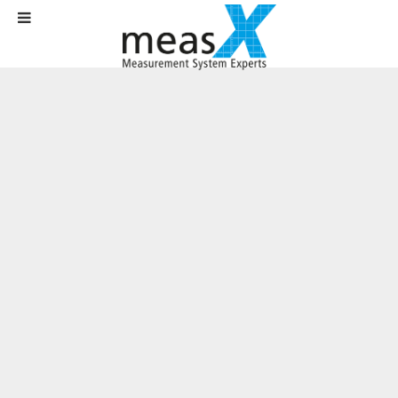
Startseite
Aktuelles
News
Neue Ära für DASYLab: measX übernimmt Vertrieb und
Gesamtverantwortung
Neue Ära für DASYLab: measX
übernimmt Vertrieb und
Gesamtverantwortung