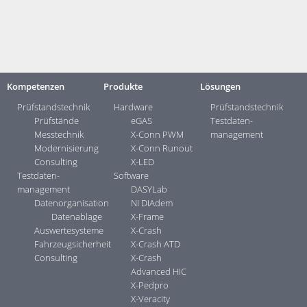
Kontakt:
Ihre Ansprechpartner ...>
Kompetenzen
Produkte
Lösungen
Prüfstandstechnik
Hardware
Prüfstandstechnik
Prüfstände
eGAS
Testdaten­
Messtechnik
X-Conn PWM
management
Modernisierung
X-Conn Runout
Consulting
X-LED
Testdaten­
Software
management
DASYLab
Datenorganisation
NI DIAdem
Datenablage
X-Frame
Auswertesysteme
X-Crash
Fahrzeugsicherheit
X-Crash ATD
Consulting
X-Crash
Advanced HIC
X-Pedpro
X-Veracity