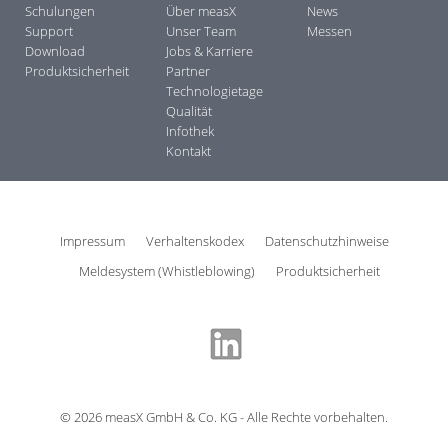
Schulungen
Über measX
News
Support
Unser Team
Messen
Download
Jobs & Karriere
Produktsicherheit
Partner
Technologietage
Qualität
Infothek
Kontakt
Impressum
Verhaltenskodex
Datenschutzhinweise
Meldesystem (Whistleblowing)
Produktsicherheit
©
2026
measX GmbH & Co. KG - Alle Rechte vorbehalten.