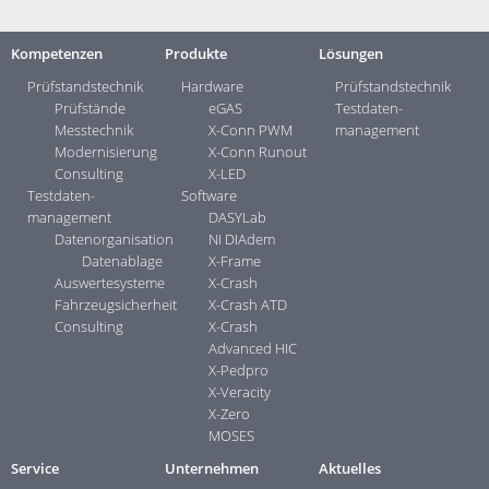
Kompetenzen
Produkte
Lösungen
Prüfstandstechnik
Hardware
Prüfstandstechnik
Prüfstände
eGAS
Testdaten­
Messtechnik
X-Conn PWM
management
Modernisierung
X-Conn Runout
Consulting
X-LED
Testdaten­
Software
management
DASYLab
Datenorganisation
NI DIAdem
Datenablage
X-Frame
Auswertesysteme
X-Crash
Fahrzeugsicherheit
X-Crash ATD
Consulting
X-Crash
Advanced HIC
X-Pedpro
X-Veracity
X-Zero
MOSES
Service
Unternehmen
Aktuelles