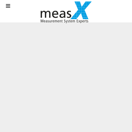
Startseite
Aktuelles
News
Auswertesoftware X-Crash ATD zur Zertifizierung von Dummys in
Version 8.6 erschienen
Auswertesoftware X-Crash ATD zur
Zertifizierung von Dummys in Version
8.6 erschienen